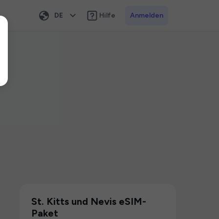
DE
Hilfe
Anmelden
St. Kitts und Nevis eSIM-
Paket