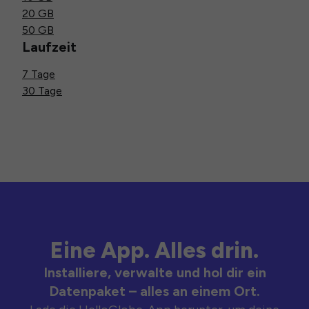
20 GB
50 GB
Laufzeit
7 Tage
30 Tage
Eine App. Alles drin.
Installiere, verwalte und hol dir ein
Datenpaket – alles an einem Ort.