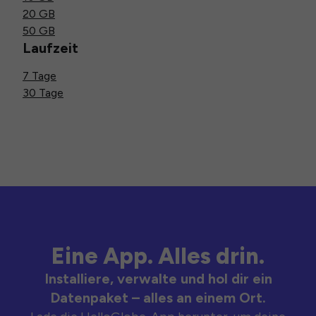
20 GB
50 GB
Laufzeit
7 Tage
30 Tage
Eine App. Alles drin.
Installiere, verwalte und hol dir ein
Datenpaket – alles an einem Ort.