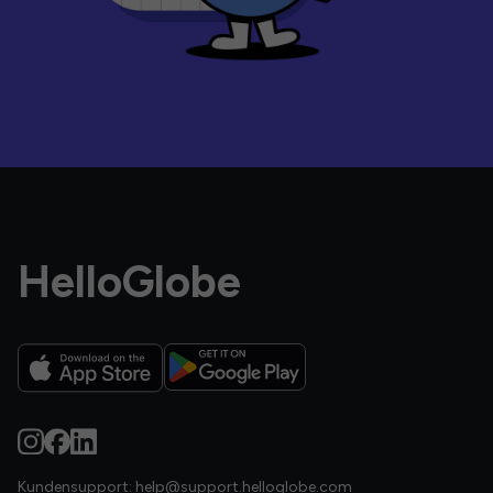
HelloGlobe
Kundensupport:
help@support.helloglobe.com