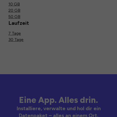
10 GB
20 GB
50 GB
Laufzeit
7 Tage
30 Tage
Eine App. Alles drin.
Installiere, verwalte und hol dir ein
Datenpaket – alles an einem Ort.