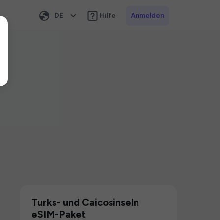
DE
Hilfe
Anmelden
Turks- und Caicosinseln
eSIM-Paket