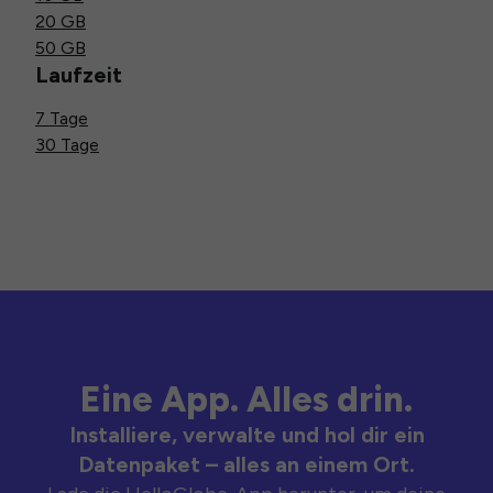
20 GB
50 GB
Laufzeit
7 Tage
30 Tage
Eine App. Alles drin.
Installiere, verwalte und hol dir ein
Datenpaket – alles an einem Ort.