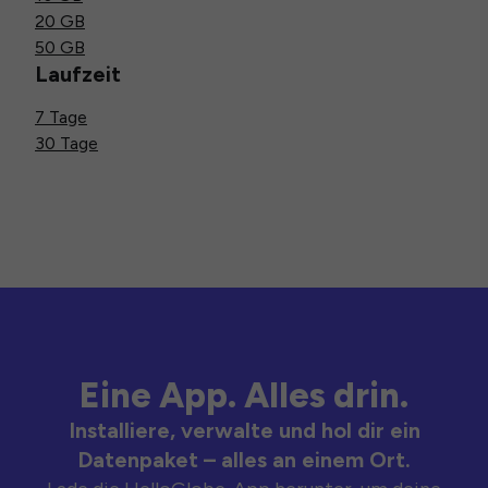
20 GB
50 GB
Laufzeit
7 Tage
30 Tage
Eine App. Alles drin.
Installiere, verwalte und hol dir ein
Datenpaket – alles an einem Ort.