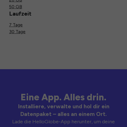
50 GB
Laufzeit
7 Tage
30 Tage
Eine App. Alles drin.
Installiere, verwalte und hol dir ein
Datenpaket – alles an einem Ort.
Lade die HelloGlobe-App herunter, um deine