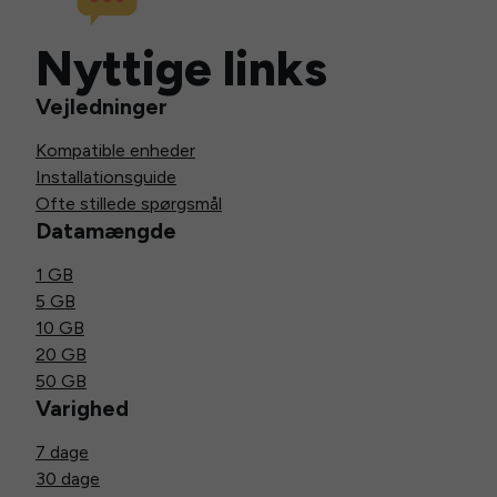
Nyttige links
Vejledninger
Kompatible enheder
Installationsguide
Ofte stillede spørgsmål
Datamængde
1 GB
5 GB
10 GB
20 GB
50 GB
Varighed
7 dage
30 dage