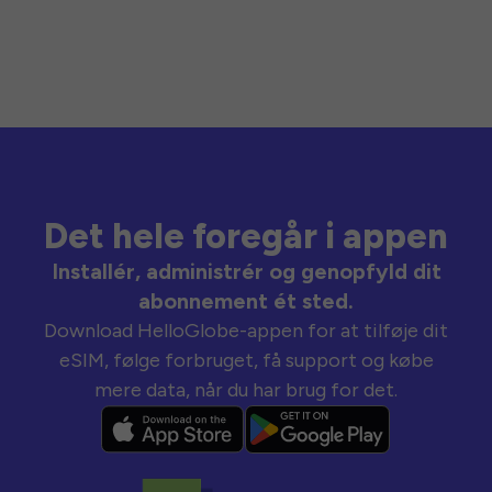
Det hele foregår i appen
Installér, administrér og genopfyld dit
abonnement ét sted.
Download HelloGlobe-appen for at tilføje dit
eSIM, følge forbruget, få support og købe
mere data, når du har brug for det.