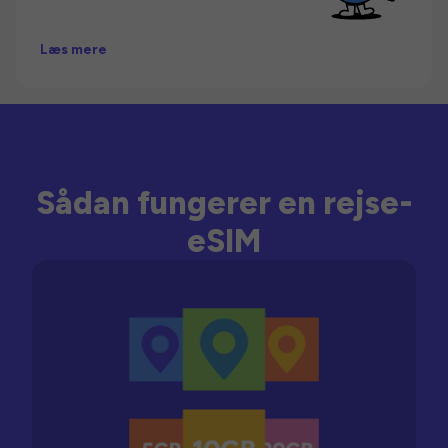
Læs mere
Sådan fungerer en rejse-
eSIM