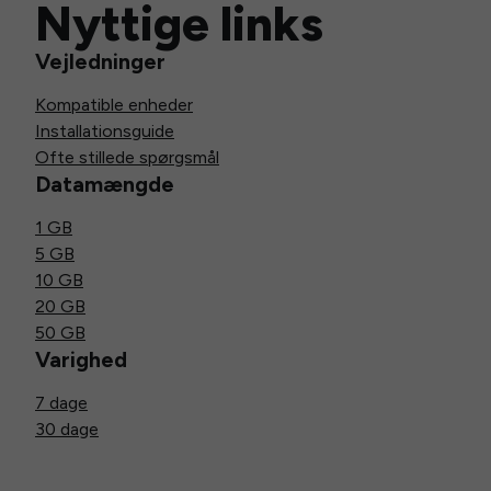
Nyttige links
Vejledninger
Kompatible enheder
Installationsguide
Ofte stillede spørgsmål
Datamængde
1 GB
5 GB
10 GB
20 GB
50 GB
Varighed
7 dage
30 dage