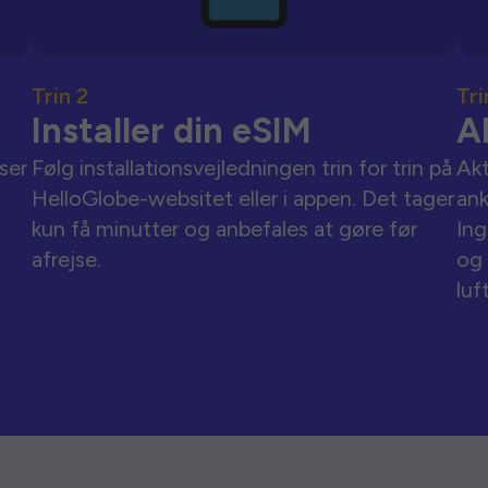
Trin 2
Tri
Installer din eSIM
A
ser
Følg installationsvejledningen trin for trin på
Akt
HelloGlobe-websitet eller i appen. Det tager
an
kun få minutter og anbefales at gøre før
Ing
afrejse.
og 
luf