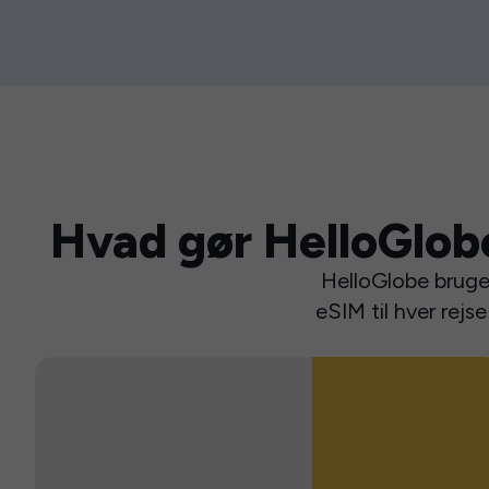
Hvad gør HelloGlob
HelloGlobe bruger
eSIM til hver rej