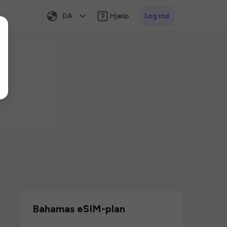
DA
Hjælp
Log ind
Bahamas eSIM-plan