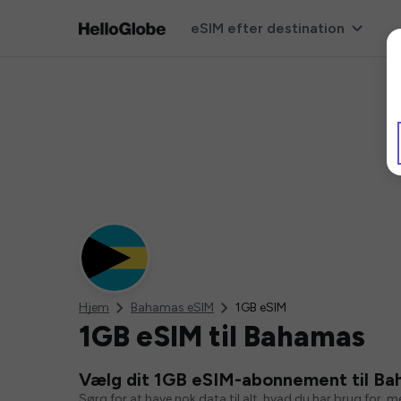
eSIM efter destination
Hjem
Bahamas eSIM
1GB eSIM
1GB eSIM til Bahamas
Vælg dit 1GB eSIM-abonnement til B
Sørg for at have nok data til alt, hvad du har brug for, 