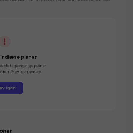
 indlæse planer
se de tilgængelige planer
tion. Prøv igen senere.
øv igen
ioner