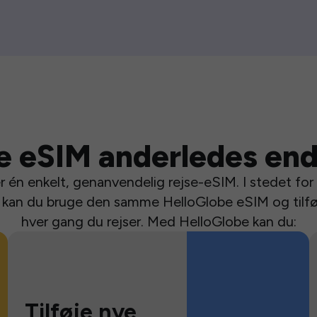
e eSIM anderledes end
 én enkelt, genanvendelig rejse-eSIM. I stedet for a
se kan du bruge den samme HelloGlobe eSIM og tilfø
hver gang du rejser. Med HelloGlobe kan du:
Tilføje nye