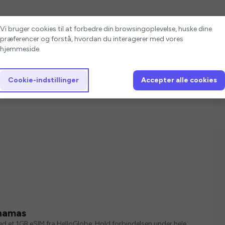
Cookie-indstillinger
Vi bruger cookies til at forbedre din browsingoplevelse, huske dine
præferencer og forstå, hvordan du interagerer med vores
hjemmeside.
Cookie-indstillinger
Accepter alle cookies
ahamas
med et 1GB eSIM fra HelloGlobe. Hold forbindelsen under hele