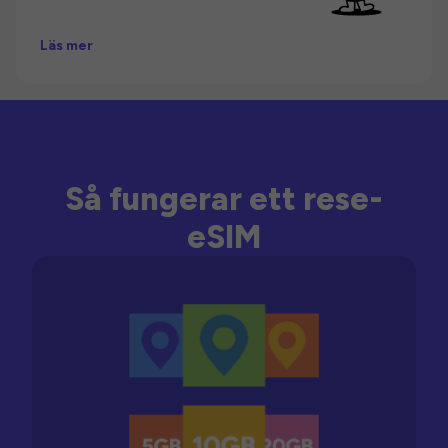
Läs mer
Så fungerar ett rese-
eSIM