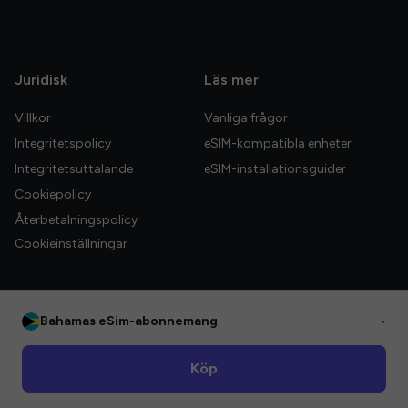
Juridisk
Läs mer
Villkor
Vanliga frågor
Integritetspolicy
eSIM-kompatibla enheter
Integritetsuttalande
eSIM-installationsguider
Cookiepolicy
Återbetalningspolicy
Cookieinställningar
Bahamas eSim-abonnemang
•
© 2026 HelloGlobe Inc. Alla rättigheter förbehållna.
Köp