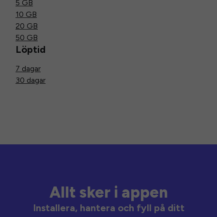
5 GB
10 GB
20 GB
50 GB
Löptid
7 dagar
30 dagar
Allt sker i appen
Installera, hantera och fyll på ditt