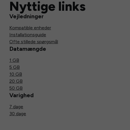
Nyttige links
Vejledninger
Kompatible enheder
Installationsguide
Ofte stillede spørgsmål
Datamængde
1 GB
5 GB
10 GB
20 GB
50 GB
Varighed
7 dage
30 dage