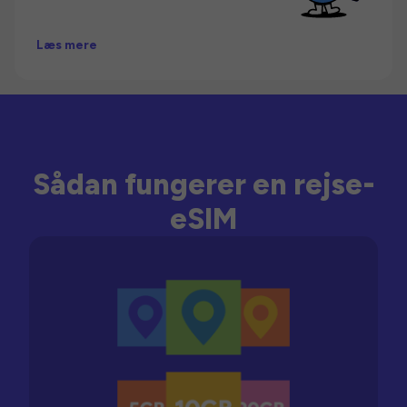
Læs mere
Sådan fungerer en rejse-
eSIM