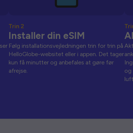
Trin 2
Tri
Installer din eSIM
A
ser
Følg installationsvejledningen trin for trin på
Akt
HelloGlobe-websitet eller i appen. Det tager
an
kun få minutter og anbefales at gøre før
Ing
afrejse.
og 
luf