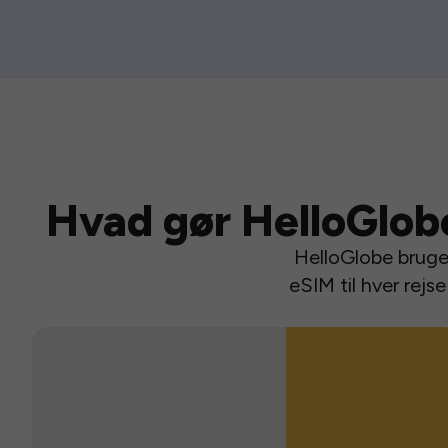
Hvad gør HelloGlob
HelloGlobe bruger
eSIM til hver rej