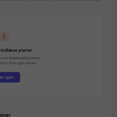
 indlæse planer
se de tilgængelige planer
tion. Prøv igen senere.
øv igen
ioner