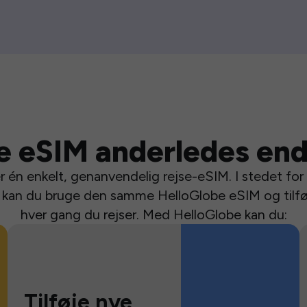
e eSIM anderledes end
 én enkelt, genanvendelig rejse-eSIM. I stedet for a
se kan du bruge den samme HelloGlobe eSIM og tilfø
hver gang du rejser. Med HelloGlobe kan du:
Tilføje nye