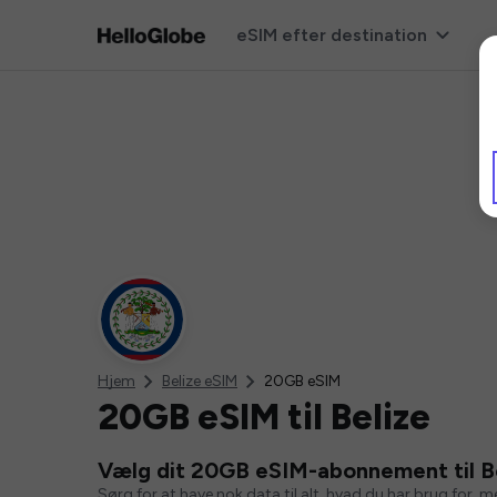
eSIM efter destination
Hjem
Belize eSIM
20GB eSIM
20GB eSIM til Belize
Vælg dit 20GB eSIM-abonnement til B
Sørg for at have nok data til alt, hvad du har brug for, 