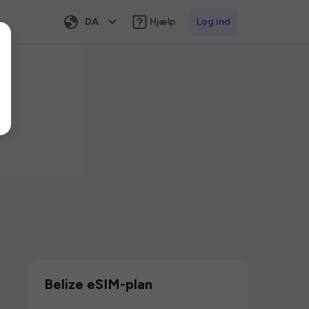
DA
Hjælp
Log ind
Belize eSIM-plan