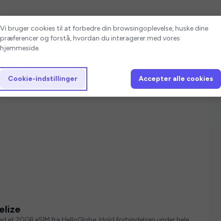
Cookie-indstillinger
Vi bruger cookies til at forbedre din browsingoplevelse, huske dine
præferencer og forstå, hvordan du interagerer med vores
hjemmeside.
Cookie-indstillinger
Accepter alle cookies
elize
med et 20GB eSIM fra HelloGlobe. Hold forbindelsen under hele