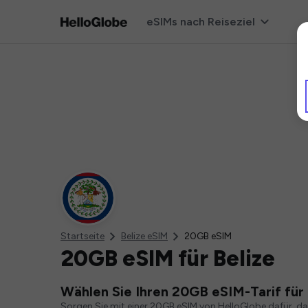
eSIMs nach Reiseziel
Startseite
Belize eSIM
20GB eSIM
20GB eSIM für Belize
Wählen Sie Ihren 20GB eSIM-Tarif für 
Sorgen Sie mit einer 20GB eSIM von HelloGlobe dafür, d