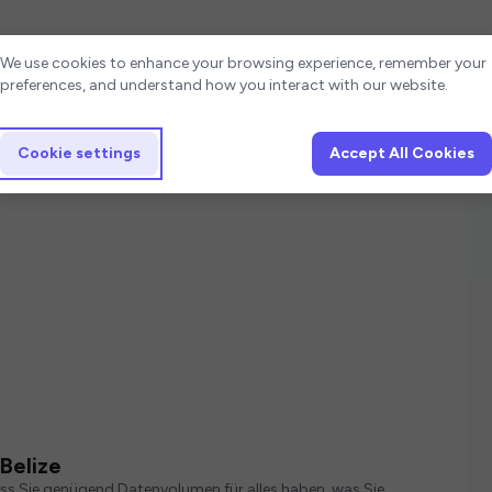
Cookie settings
We use cookies to enhance your browsing experience, remember your
preferences, and understand how you interact with our website.
Cookie settings
Accept All Cookies
Belize
ass Sie genügend Datenvolumen für alles haben, was Sie