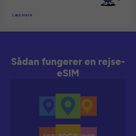
Læs mere
Sådan fungerer en rejse-
eSIM