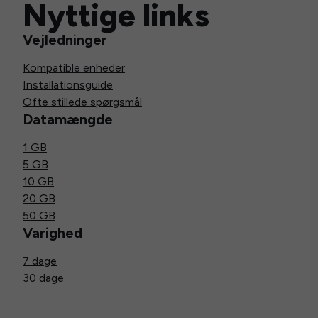
Nyttige links
Vejledninger
Kompatible enheder
Installationsguide
Ofte stillede spørgsmål
Datamængde
1 GB
5 GB
10 GB
20 GB
50 GB
Varighed
7 dage
30 dage