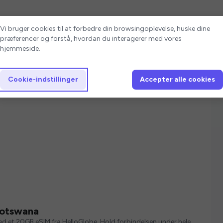
Cookie-indstillinger
Vi bruger cookies til at forbedre din browsingoplevelse, huske dine
præferencer og forstå, hvordan du interagerer med vores
hjemmeside.
Cookie-indstillinger
Accepter alle cookies
Botswana
med et 20GB eSIM fra HelloGlobe. Hold forbindelsen under hele