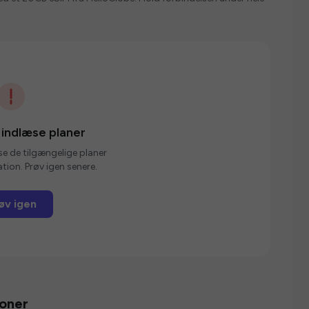
 indlæse planer
se de tilgængelige planer
tion. Prøv igen senere.
øv igen
ioner