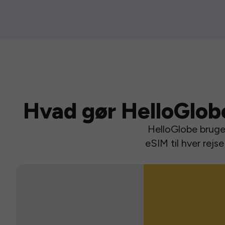
Hvad gør HelloGlob
HelloGlobe bruger
eSIM til hver rej