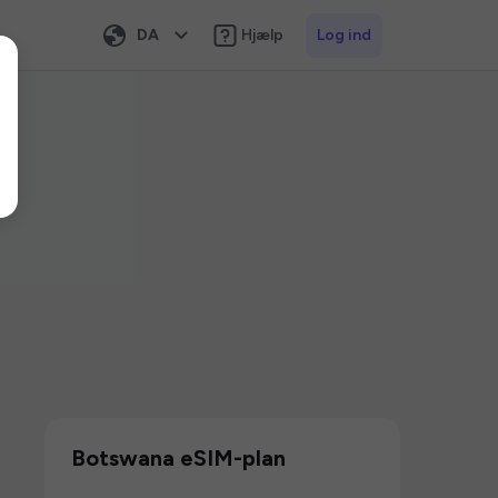
DA
Hjælp
Log ind
Botswana eSIM-plan