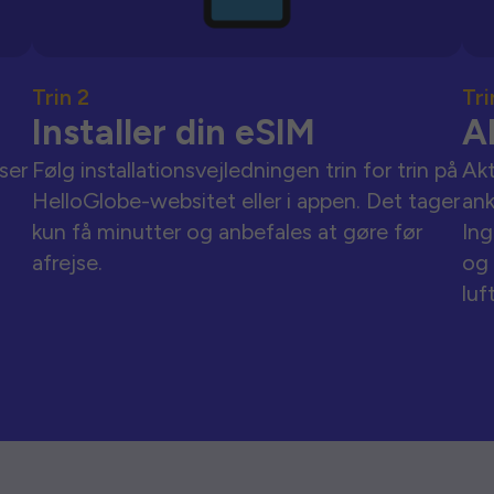
Trin 2
Tri
Installer din eSIM
A
ser
Følg installationsvejledningen trin for trin på
Akt
HelloGlobe-websitet eller i appen. Det tager
an
kun få minutter og anbefales at gøre før
Ing
afrejse.
og 
luf