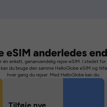
e eSIM anderledes end
 én enkelt, genanvendelig rejse-eSIM. I stedet for a
se kan du bruge den samme HelloGlobe eSIM og tilfø
hver gang du rejser. Med HelloGlobe kan du:
Tilføje nye