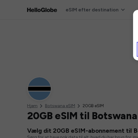
eSIM efter destination
Hjem
Botswana eSIM
20GB eSIM
20GB eSIM til Botswana
Vælg dit 20GB eSIM-abonnement til 
Sørg for at have nok data til alt, hvad du har brug for, 