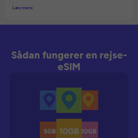
Læs mere
Sådan fungerer en rejse-
eSIM