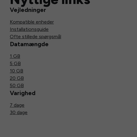
Vejledninger
Kompatible enheder
Installationsguide
Ofte stillede spørgsmål
Datamængde
1 GB
5 GB
10 GB
20 GB
50 GB
Varighed
7 dage
30 dage