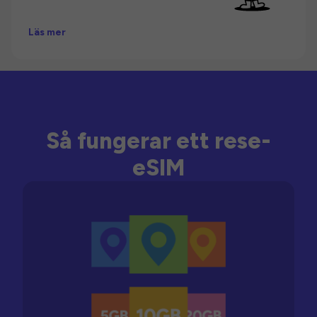
Läs mer
Så fungerar ett rese-
eSIM