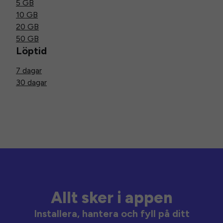
5 GB
10 GB
20 GB
50 GB
Löptid
7 dagar
30 dagar
Allt sker i appen
Installera, hantera och fyll på ditt