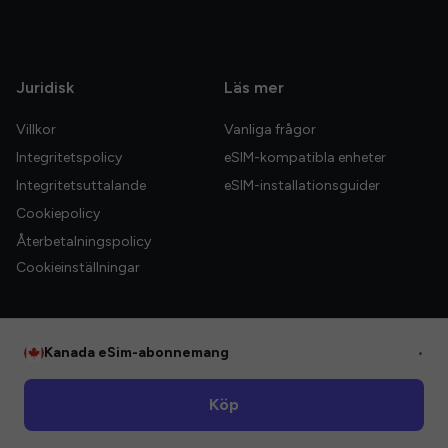
Juridisk
Läs mer
Villkor
Vanliga frågor
Integritetspolicy
eSIM-kompatibla enheter
Integritetsuttalande
eSIM-installationsguider
Cookiepolicy
Återbetalningspolicy
Cookieinställningar
Kanada eSim-abonnemang
•
© 2026 HelloGlobe Inc. Alla rättigheter förbehållna.
Köp