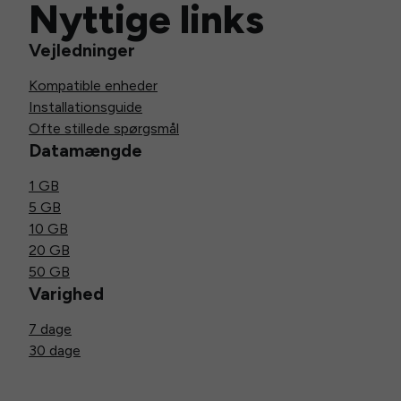
Nyttige links
Vejledninger
Kompatible enheder
Installationsguide
Ofte stillede spørgsmål
Datamængde
1 GB
5 GB
10 GB
20 GB
50 GB
Varighed
7 dage
30 dage