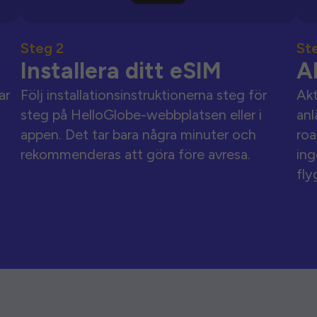
Steg 2
St
Installera ditt eSIM
A
ar
Följ installationsinstruktionerna steg för
Akt
steg på HelloGlobe-webbplatsen eller i
anl
appen. Det tar bara några minuter och
roa
rekommenderas att göra före avresa.
ing
fly