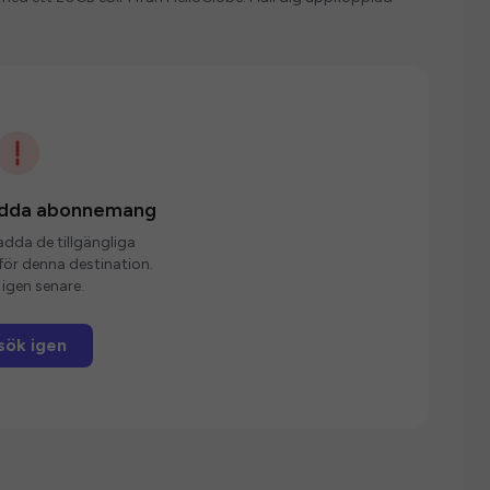
ladda abonnemang
ladda de tillgängliga
r denna destination.
igen senare.
sök igen