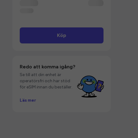
Köp
Redo att komma igång?
Se till att din enhet är
operatörsfri och har stöd
för eSIM innan du beställer.
Läs mer