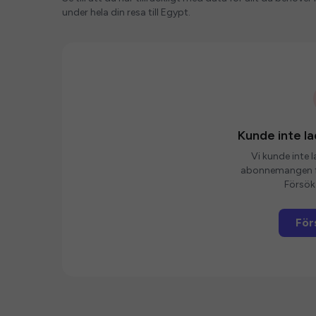
under hela din resa till Egypt.
Kunde inte 
Vi kunde inte 
abonnemangen fö
Försök 
För