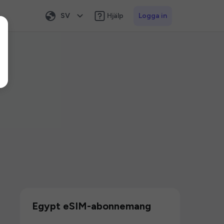
SV
Hjälp
Logga in
Egypt eSIM-abonnemang