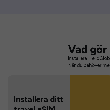
Vad gör 
Installera HelloGlo
När du behöver mer 
Installera ditt
travel eSIM