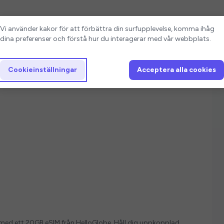
Cookieinställningar
Vi använder kakor för att förbättra din surfupplevelse, komma ihåg
dina preferenser och förstå hur du interagerar med vår webbplats.
Cookieinställningar
Acceptera alla cookies
ver med ett 20GB eSIM från HelloGlobe. Håll dig uppkopplad