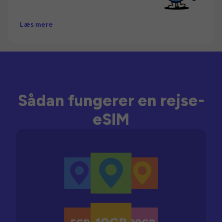
Læs mere
Sådan fungerer en rejse-
eSIM