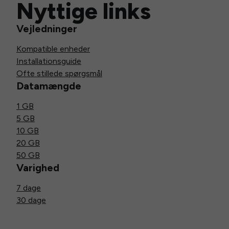
Nyttige links
Vejledninger
Kompatible enheder
Installationsguide
Ofte stillede spørgsmål
Datamængde
1 GB
5 GB
10 GB
20 GB
50 GB
Varighed
7 dage
30 dage