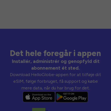
Det hele foregår i appen
Installér, administrér og genopfyld dit
abonnement ét sted.
Download HelloGlobe-appen for at tilføje dit
eSIM, følge forbruget, få support og købe
mere data, når du har brug for det.