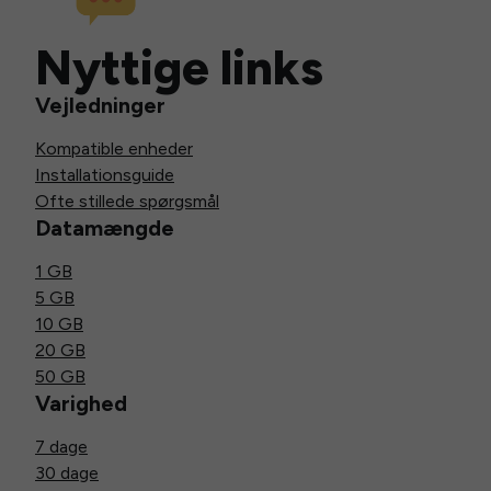
Nyttige links
Vejledninger
Kompatible enheder
Installationsguide
Ofte stillede spørgsmål
Datamængde
1 GB
5 GB
10 GB
20 GB
50 GB
Varighed
7 dage
30 dage