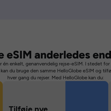
e eSIM anderledes end
 én enkelt, genanvendelig rejse-eSIM. I stedet for a
se kan du bruge den samme HelloGlobe eSIM og tilfø
hver gang du rejser. Med HelloGlobe kan du:
Tilføje nye