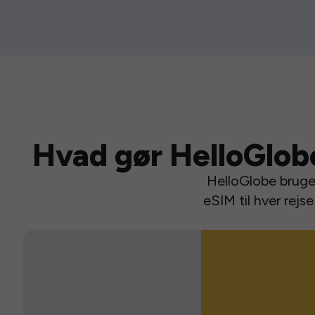
Hvad gør HelloGlob
HelloGlobe bruger
eSIM til hver rej