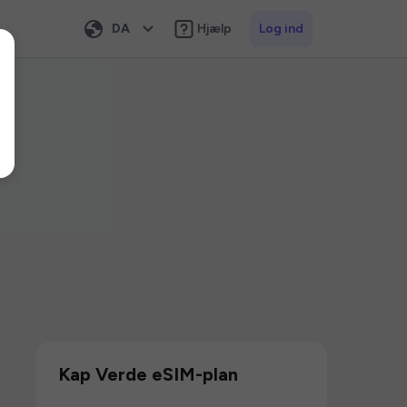
DA
Hjælp
Log ind
Kap Verde eSIM-plan