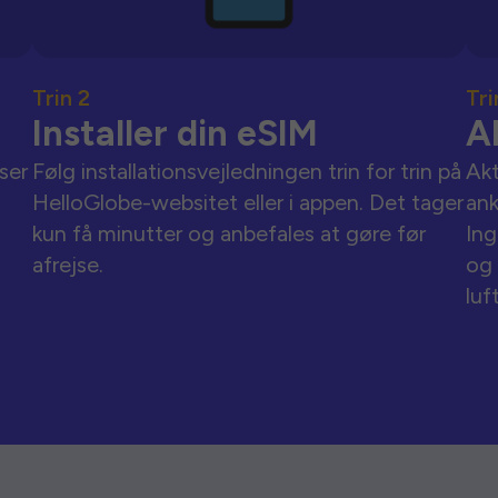
Trin 2
Tri
Installer din eSIM
A
ser
Følg installationsvejledningen trin for trin på
Akt
HelloGlobe-websitet eller i appen. Det tager
an
kun få minutter og anbefales at gøre før
Ing
afrejse.
og 
luf