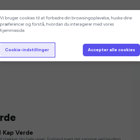
Cookie-indstillinger
Vi bruger cookies til at forbedre din browsingoplevelse, huske dine
præferencer og forstå, hvordan du interagerer med vores
hjemmeside.
Cookie-indstillinger
Accepter alle cookies
erde
l Kap Verde
M dækker dig hele vejen. Forbind med det samme ved landing