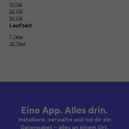
10 GB
20 GB
50 GB
Laufzeit
7 Tage
30 Tage
Eine App. Alles drin.
Installiere, verwalte und hol dir ein
Datenpaket – alles an einem Ort.