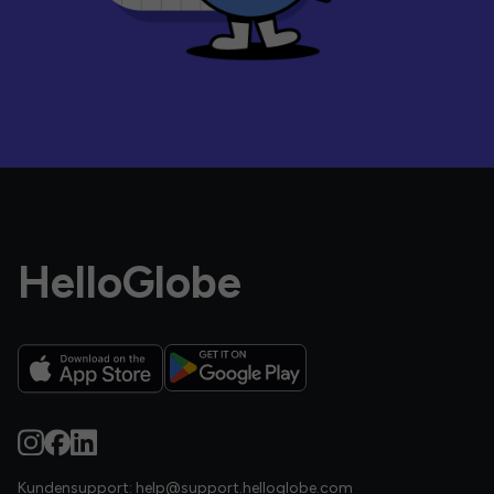
HelloGlobe
Kundensupport:
help@support.helloglobe.com