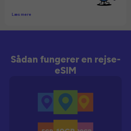
Læs mere
Sådan fungerer en rejse-
eSIM