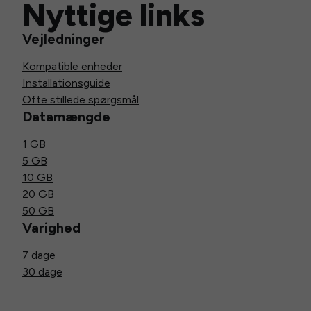
Nyttige links
Vejledninger
Kompatible enheder
Installationsguide
Ofte stillede spørgsmål
Datamængde
1 GB
5 GB
10 GB
20 GB
50 GB
Varighed
7 dage
30 dage