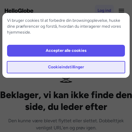
Log ind
Vi bruger cookies til at forbedre din browsingoplevelse, huske
dine præferencer og forstå, hvordan du interagerer med vores
hjemmeside.
Accepter alle cookies
Cookieindstillinger
Beklager, vi kan ikke finde den
side, du leder efter
Den kunne være blevet flyttet eller slettet. Dobbelttjek
venligst URL'en og prøv igen.