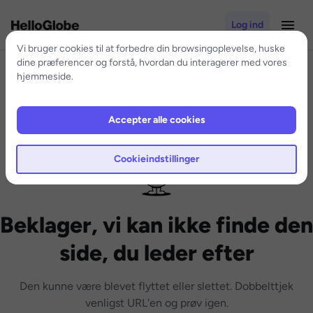
Log ind
Vi bruger cookies til at forbedre din browsingoplevelse, huske
dine præferencer og forstå, hvordan du interagerer med vores
hjemmeside.
Accepter alle cookies
Cookieindstillinger
Beklager, vi kan ikke finde den
side, du leder efter
Den kunne være blevet flyttet eller slettet. Dobbelttjek
venligst URL'en og prøv igen.