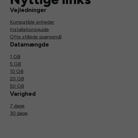
Vejledninger
Kompatible enheder
Installationsguide
Ofte stillede spørgsmål
Datamængde
1 GB
5 GB
10 GB
20 GB
50 GB
Varighed
7 dage
30 dage