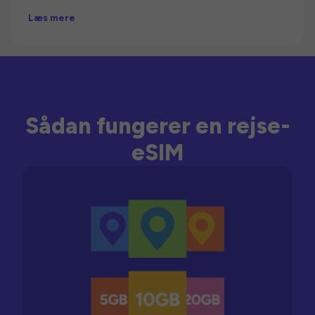
Læs mere
Sådan fungerer en rejse-
eSIM