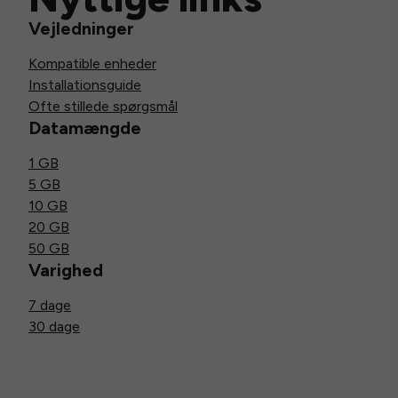
Vejledninger
Kompatible enheder
Installationsguide
Ofte stillede spørgsmål
Datamængde
1 GB
5 GB
10 GB
20 GB
50 GB
Varighed
7 dage
30 dage