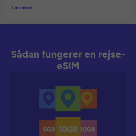
Læs mere
Sådan fungerer en rejse-
eSIM