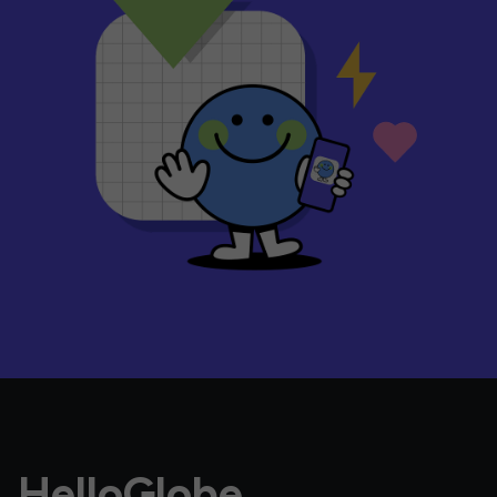
HelloGlobe