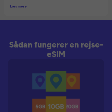
Læs mere
Sådan fungerer en rejse-
eSIM