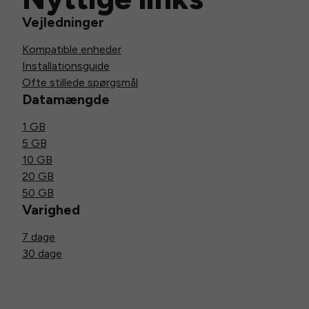
Vejledninger
Kompatible enheder
Installationsguide
Ofte stillede spørgsmål
Datamængde
1 GB
5 GB
10 GB
20 GB
50 GB
Varighed
7 dage
30 dage