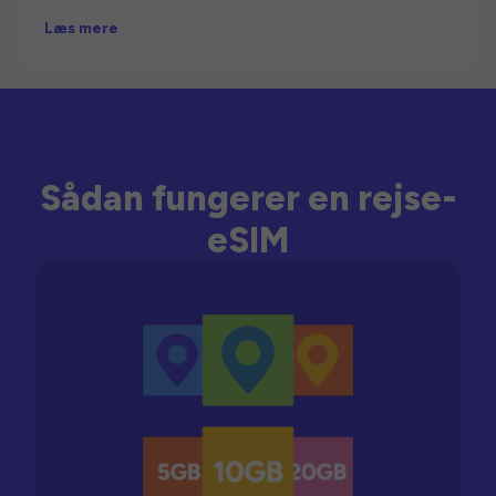
Læs mere
Sådan fungerer en rejse-
eSIM