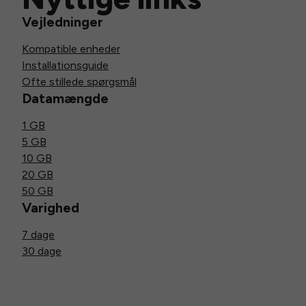
Vejledninger
Kompatible enheder
Installationsguide
Ofte stillede spørgsmål
Datamængde
1 GB
5 GB
10 GB
20 GB
50 GB
Varighed
7 dage
30 dage