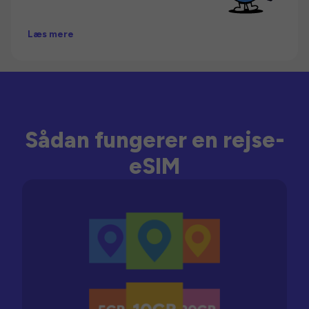
Læs mere
Sådan fungerer en rejse-
eSIM