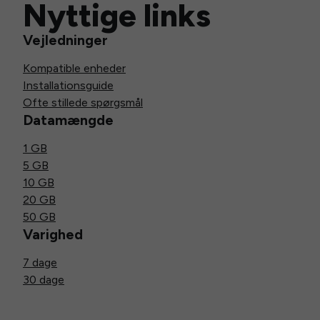
Nyttige links
Vejledninger
Kompatible enheder
Installationsguide
Ofte stillede spørgsmål
Datamængde
1 GB
5 GB
10 GB
20 GB
50 GB
Varighed
7 dage
30 dage