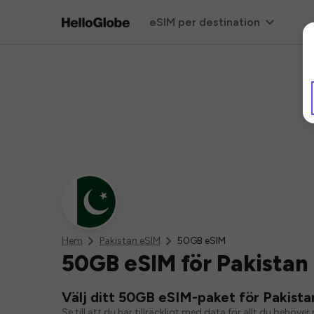
eSIM per destination
Hem
Pakistan eSIM
50GB eSIM
50GB eSIM för Pakistan
Välj ditt 50GB eSIM-paket för Pakista
Se till att du har tillräckligt med data för allt du behö