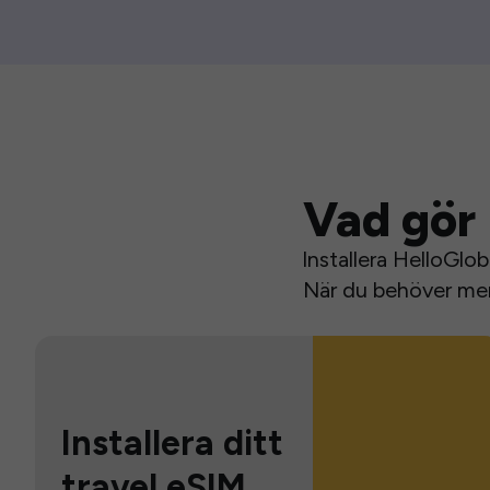
Vad gör 
Installera HelloGlo
När du behöver mer 
Installera ditt
travel eSIM