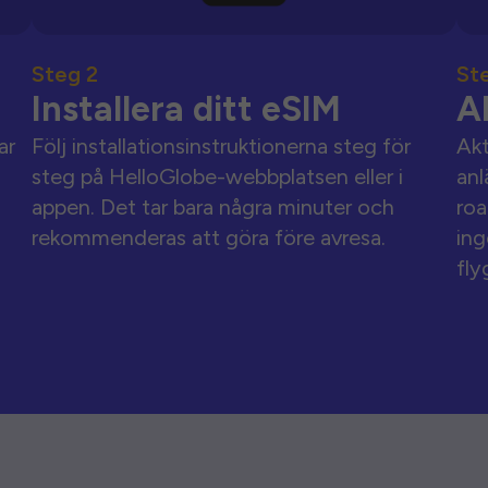
Steg 2
St
Installera ditt eSIM
A
ar
Följ installationsinstruktionerna steg för
Akt
steg på HelloGlobe-webbplatsen eller i
anl
appen. Det tar bara några minuter och
roa
rekommenderas att göra före avresa.
ing
fly