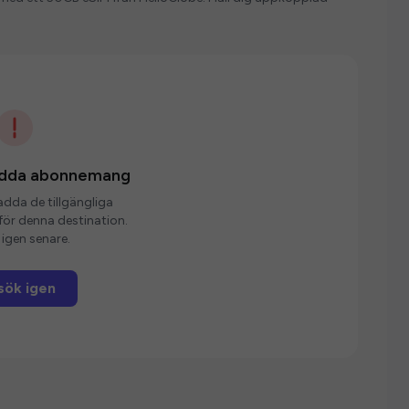
ladda abonnemang
ladda de tillgängliga
r denna destination.
igen senare.
sök igen