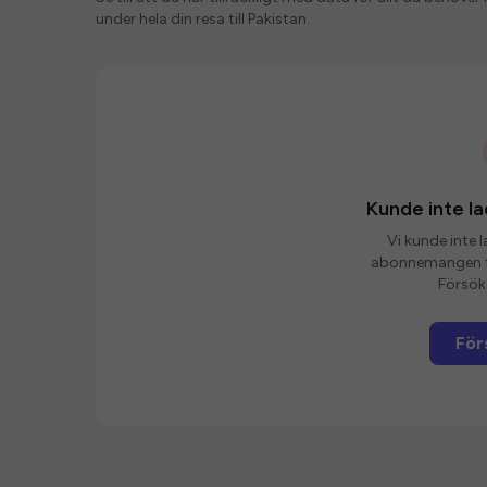
under hela din resa till Pakistan.
Kunde inte 
Vi kunde inte 
abonnemangen fö
Försök 
För