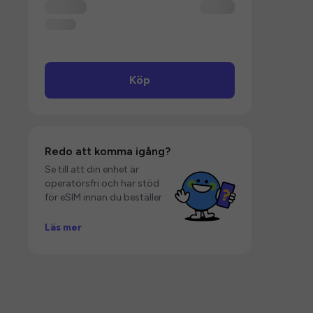
Köp
Redo att komma igång?
Se till att din enhet är
operatörsfri och har stöd
för eSIM innan du beställer.
Läs mer