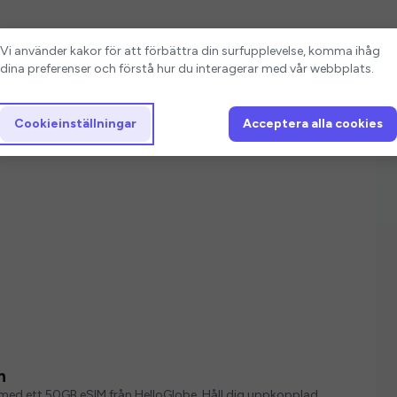
Cookieinställningar
Vi använder kakor för att förbättra din surfupplevelse, komma ihåg
dina preferenser och förstå hur du interagerar med vår webbplats.
Cookieinställningar
Acceptera alla cookies
n
ver med ett 50GB eSIM från HelloGlobe. Håll dig uppkopplad