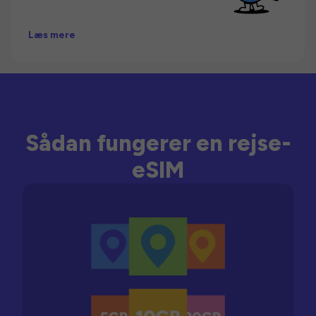
Læs mere
Sådan fungerer en rejse-
eSIM