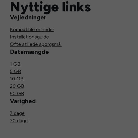
Nyttige links
Vejledninger
Kompatible enheder
Installationsguide
Ofte stillede spørgsmål
Datamængde
1 GB
5 GB
10 GB
20 GB
50 GB
Varighed
7 dage
30 dage