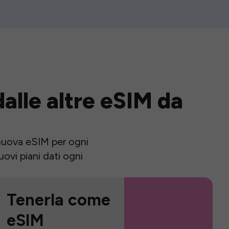
alle altre eSIM da
a nuova eSIM per ogni
ovi piani dati ogni
Tenerla come
eSIM