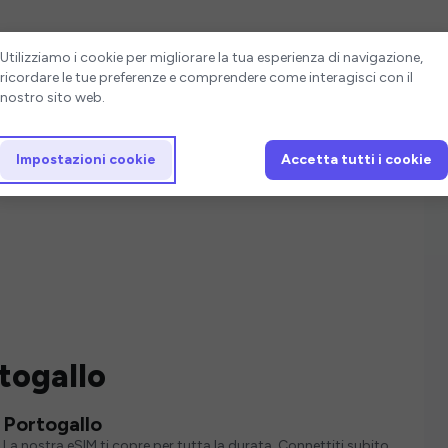
Impostazioni cookie
Utilizziamo i cookie per migliorare la tua esperienza di navigazione,
ricordare le tue preferenze e comprendere come interagisci con il
nostro sito web.
Impostazioni cookie
Accetta tutti i cookie
rtogallo
r Portogallo
 La nostra eSIM ti copre per tutta la durata. Connettiti subito