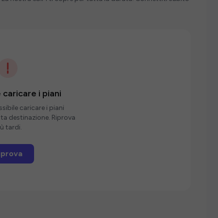
 caricare i piani
ibile caricare i piani
sta destinazione. Riprova
ù tardi.
iprova