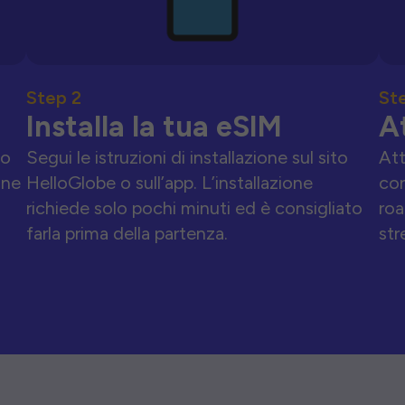
Step 2
St
Installa la tua eSIM
A
to
Segui le istruzioni di installazione sul sito
Att
one
HelloGlobe o sull’app. L’installazione
con
richiede solo pochi minuti ed è consigliato
roa
farla prima della partenza.
str