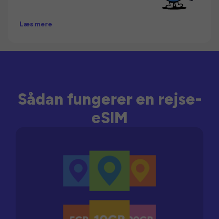
Læs mere
Sådan fungerer en rejse-
eSIM