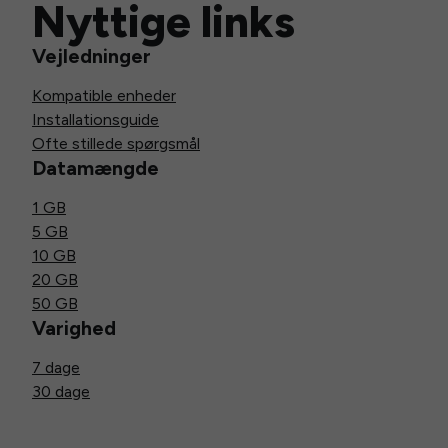
Nyttige links
Vejledninger
Kompatible enheder
Installationsguide
Ofte stillede spørgsmål
Datamængde
1 GB
5 GB
10 GB
20 GB
50 GB
Varighed
7 dage
30 dage