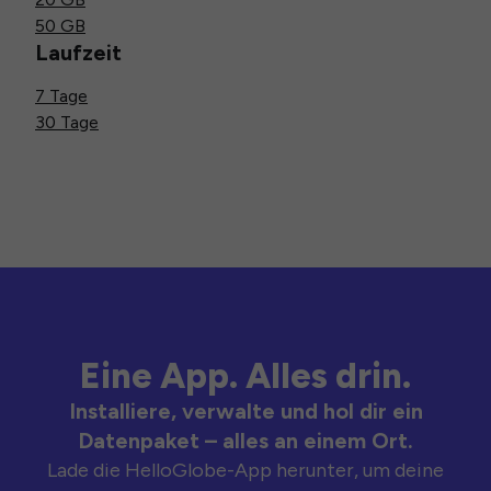
50 GB
Laufzeit
7 Tage
30 Tage
Eine App. Alles drin.
Installiere, verwalte und hol dir ein
Datenpaket – alles an einem Ort.
Lade die HelloGlobe-App herunter, um deine