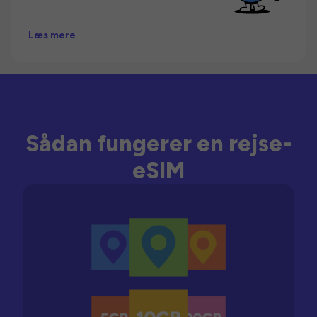
Læs mere
Sådan fungerer en rejse-
eSIM