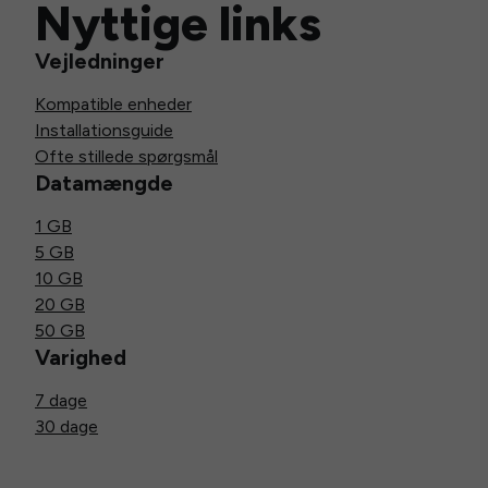
Nyttige links
Vejledninger
Kompatible enheder
Installationsguide
Ofte stillede spørgsmål
Datamængde
1 GB
5 GB
10 GB
20 GB
50 GB
Varighed
7 dage
30 dage