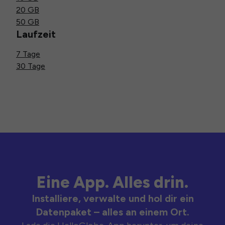
20 GB
50 GB
Laufzeit
7 Tage
30 Tage
Eine App. Alles drin.
Installiere, verwalte und hol dir ein
Datenpaket – alles an einem Ort.