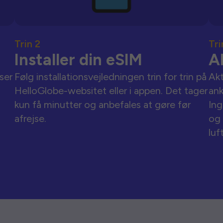
Trin 2
Tri
Installer din eSIM
A
ser
Følg installationsvejledningen trin for trin på
Akt
HelloGlobe-websitet eller i appen. Det tager
an
kun få minutter og anbefales at gøre før
Ing
afrejse.
og 
luf