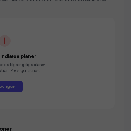
 indlæse planer
se de tilgængelige planer
tion. Prøv igen senere.
øv igen
ioner