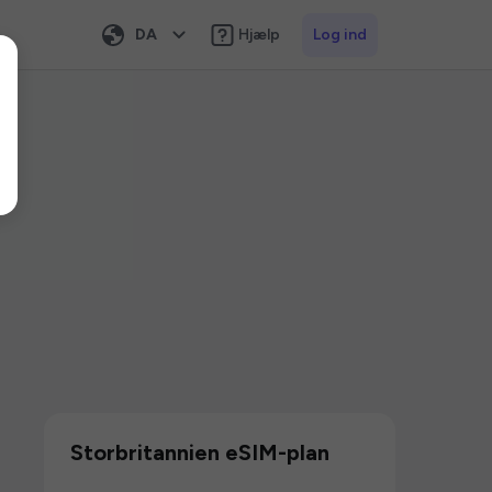
DA
Hjælp
Log ind
Storbritannien eSIM-plan