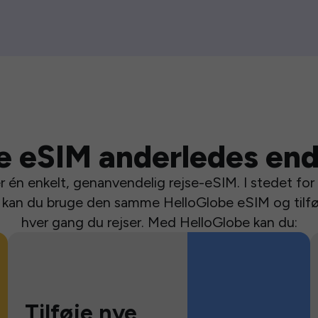
e eSIM anderledes end
 én enkelt, genanvendelig rejse-eSIM. I stedet for a
se kan du bruge den samme HelloGlobe eSIM og tilfø
hver gang du rejser. Med HelloGlobe kan du:
Tilføje nye