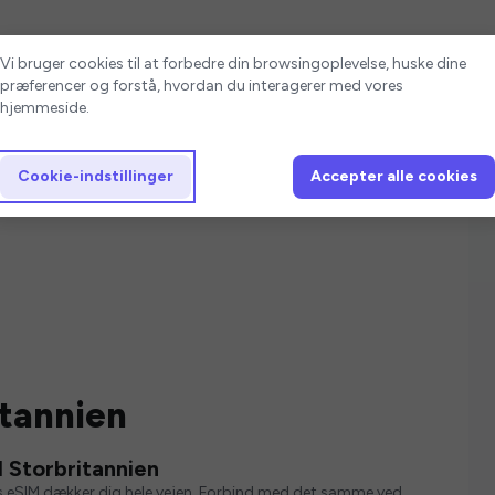
Cookie-indstillinger
Vi bruger cookies til at forbedre din browsingoplevelse, huske dine
præferencer og forstå, hvordan du interagerer med vores
hjemmeside.
Cookie-indstillinger
Accepter alle cookies
itannien
 Storbritannien
s eSIM dækker dig hele vejen. Forbind med det samme ved