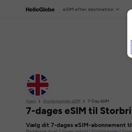
eSIM efter destination
Hjem
Storbritannien eSIM
7-Day eSIM
7-dages eSIM til Storbr
Vælg dit 7-dages eSIM-abonnement til
Planlægger du et 7 dages ophold i Storbritannien? Vore