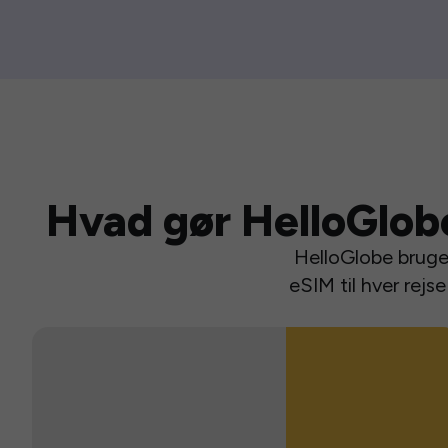
Hvad gør HelloGlob
HelloGlobe bruger
eSIM til hver rej