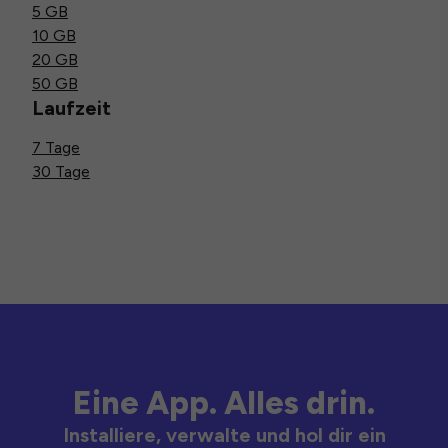
5 GB
10 GB
20 GB
50 GB
Laufzeit
7 Tage
30 Tage
Eine App. Alles drin.
Installiere, verwalte und hol dir ein