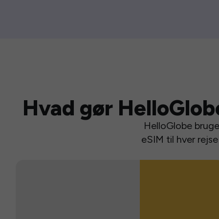
Hvad gør HelloGlob
HelloGlobe bruger
eSIM til hver rej