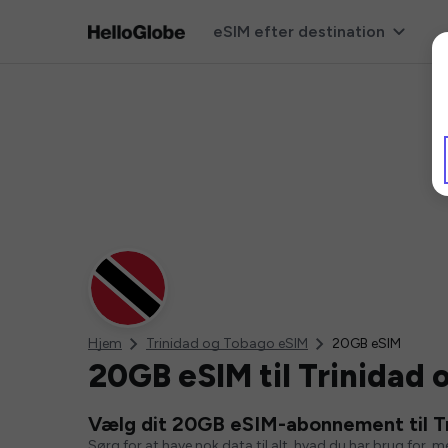
eSIM efter destination
Hjem
Trinidad og Tobago eSIM
20GB eSIM
20GB eSIM til Trinidad
Vælg dit 20GB eSIM-abonnement til T
Sørg for at have nok data til alt, hvad du har brug for, 