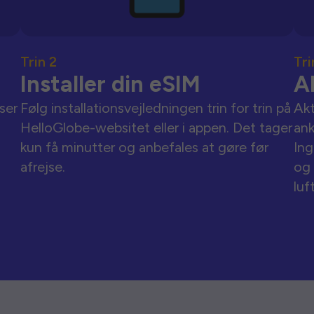
Trin 2
Tri
Installer din eSIM
A
ser
Følg installationsvejledningen trin for trin på
Akt
HelloGlobe-websitet eller i appen. Det tager
an
kun få minutter og anbefales at gøre før
Ing
afrejse.
og 
luf