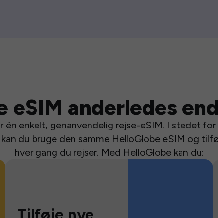
e eSIM anderledes end
 én enkelt, genanvendelig rejse-eSIM. I stedet for a
se kan du bruge den samme HelloGlobe eSIM og tilfø
hver gang du rejser. Med HelloGlobe kan du:
Tilføje nye