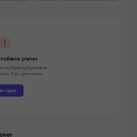
 indlæse planer
se de tilgængelige planer
tion. Prøv igen senere.
øv igen
ioner