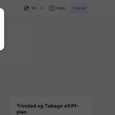
DA
Hjælp
Log ind
Trinidad og Tobago eSIM-
plan