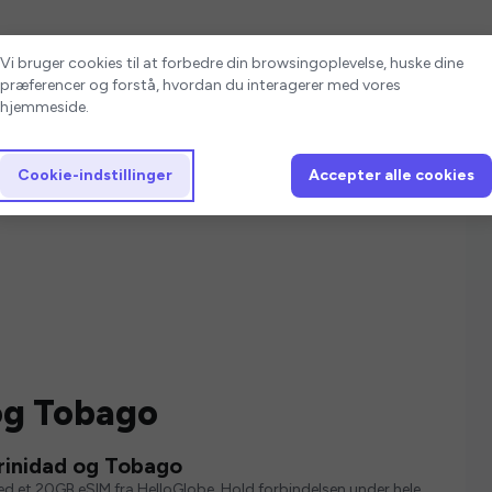
Cookie-indstillinger
Vi bruger cookies til at forbedre din browsingoplevelse, huske dine
præferencer og forstå, hvordan du interagerer med vores
hjemmeside.
Cookie-indstillinger
Accepter alle cookies
 og Tobago
rinidad og Tobago
med et 20GB eSIM fra HelloGlobe. Hold forbindelsen under hele