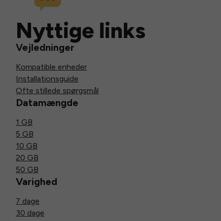
Nyttige links
Vejledninger
Kompatible enheder
Installationsguide
Ofte stillede spørgsmål
Datamængde
1 GB
5 GB
10 GB
20 GB
50 GB
Varighed
7 dage
30 dage