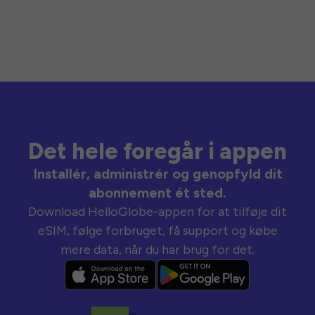
Det hele foregår i appen
Installér, administrér og genopfyld dit
abonnement ét sted.
Download HelloGlobe-appen for at tilføje dit
eSIM, følge forbruget, få support og købe
mere data, når du har brug for det.