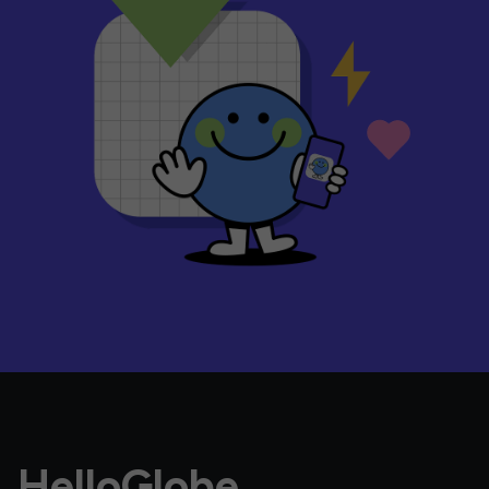
HelloGlobe