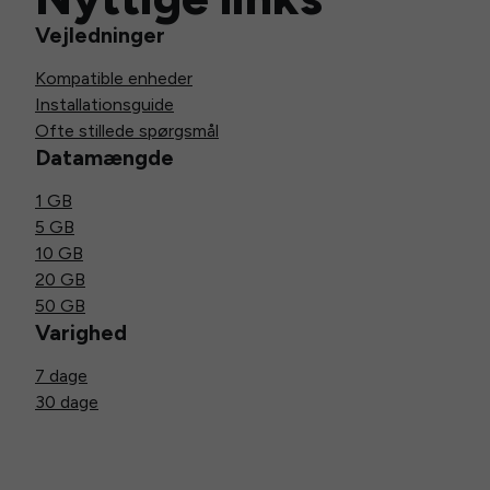
Vejledninger
Kompatible enheder
Installationsguide
Ofte stillede spørgsmål
Datamængde
1 GB
5 GB
10 GB
20 GB
50 GB
Varighed
7 dage
30 dage