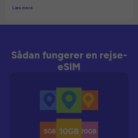
Læs mere
Sådan fungerer en rejse-
eSIM