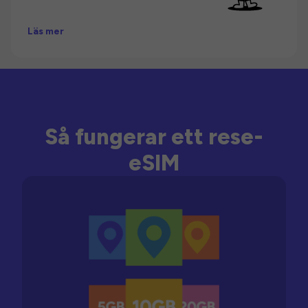
Läs mer
Så fungerar ett rese-
eSIM