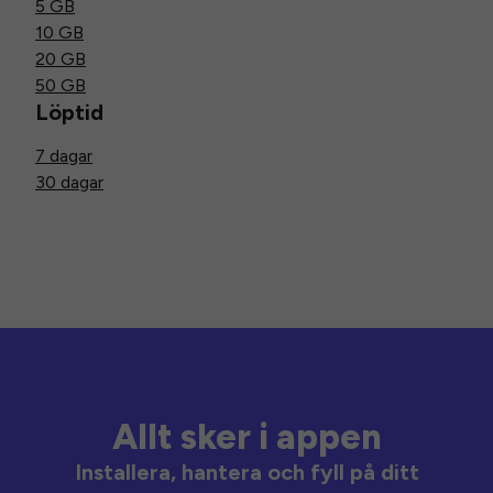
5 GB
10 GB
20 GB
50 GB
Löptid
7 dagar
30 dagar
Allt sker i appen
Installera, hantera och fyll på ditt