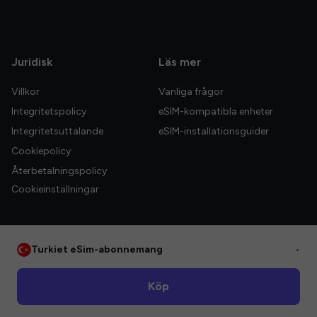
Juridisk
Läs mer
Villkor
Vanliga frågor
Integritetspolicy
eSIM-kompatibla enheter
Integritetsuttalande
eSIM-installationsguider
Cookiepolicy
Återbetalningspolicy
Cookieinställningar
Turkiet eSim-abonnemang
•
© 2026 HelloGlobe Inc. Alla rättigheter förbehållna.
Köp