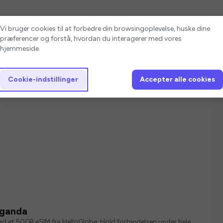
Cookie-indstillinger
Vi bruger cookies til at forbedre din browsingoplevelse, huske dine
præferencer og forstå, hvordan du interagerer med vores
hjemmeside.
Cookie-indstillinger
Accepter alle cookies
Uganda
med et 50GB eSIM fra HelloGlobe. Hold forbindelsen under hele