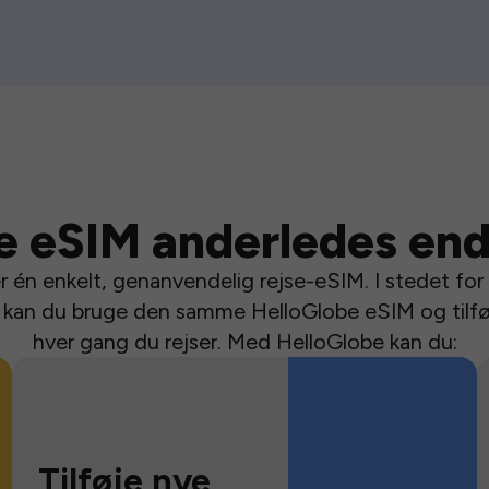
e eSIM anderledes end
 én enkelt, genanvendelig rejse-eSIM. I stedet for a
se kan du bruge den samme HelloGlobe eSIM og tilfø
hver gang du rejser. Med HelloGlobe kan du:
Tilføje nye