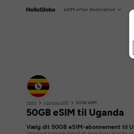
eSIM efter destination
Hjem
Uganda eSIM
50GB eSIM
50GB eSIM til Uganda
Vælg dit 50GB eSIM-abonnement til 
Sørg for at have nok data til alt, hvad du har brug for, 