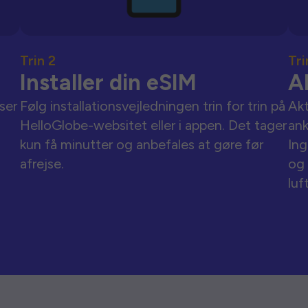
Trin 2
Tri
Installer din eSIM
A
ser
Følg installationsvejledningen trin for trin på
Akt
HelloGlobe-websitet eller i appen. Det tager
an
kun få minutter og anbefales at gøre før
Ing
afrejse.
og 
luf