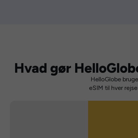
Hvad gør HelloGlob
HelloGlobe bruger
eSIM til hver rej