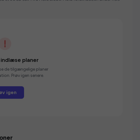
 indlæse planer
se de tilgængelige planer
tion. Prøv igen senere.
øv igen
ioner