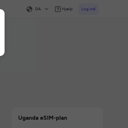
DA
Hjælp
Log ind
Uganda eSIM-plan