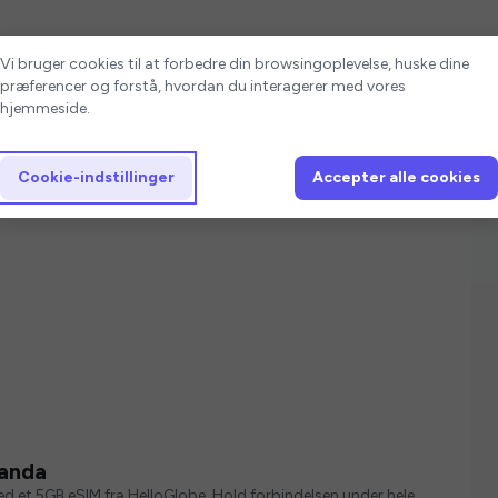
Cookie-indstillinger
Vi bruger cookies til at forbedre din browsingoplevelse, huske dine
præferencer og forstå, hvordan du interagerer med vores
hjemmeside.
Cookie-indstillinger
Accepter alle cookies
ganda
med et 5GB eSIM fra HelloGlobe. Hold forbindelsen under hele