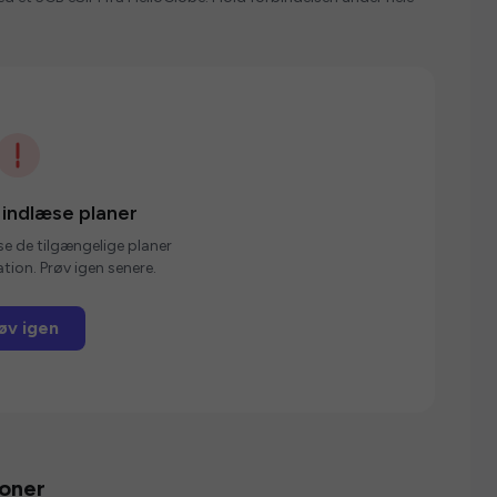
 indlæse planer
se de tilgængelige planer
tion. Prøv igen senere.
øv igen
ioner