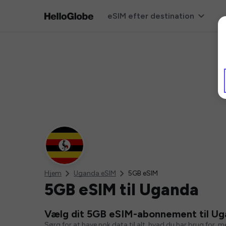
eSIM efter destination
Hjem
Uganda eSIM
5GB eSIM
5GB eSIM til Uganda
Vælg dit 5GB eSIM-abonnement til U
Sørg for at have nok data til alt, hvad du har brug for, 