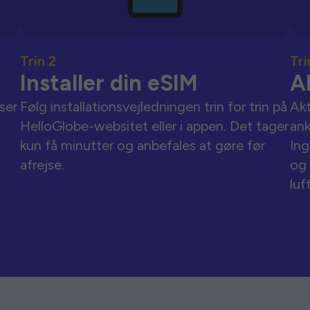
Trin 2
Tri
Installer din eSIM
A
ser
Følg installationsvejledningen trin for trin på
Akt
HelloGlobe-websitet eller i appen. Det tager
an
kun få minutter og anbefales at gøre før
Ing
afrejse.
og 
luf