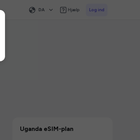
DA
Hjælp
Log ind
Uganda eSIM-plan