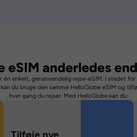
e eSIM anderledes end
 én enkelt, genanvendelig rejse-eSIM. I stedet for a
se kan du bruge den samme HelloGlobe eSIM og tilfø
hver gang du rejser. Med HelloGlobe kan du:
Tilføje nye