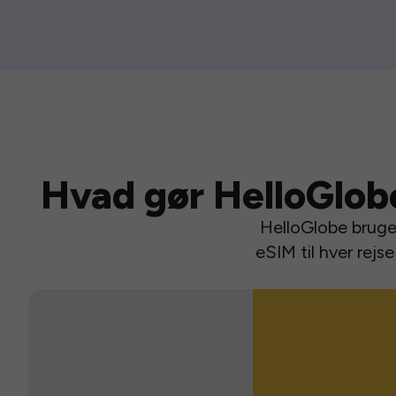
Hvad gør HelloGlob
HelloGlobe bruger
eSIM til hver rej