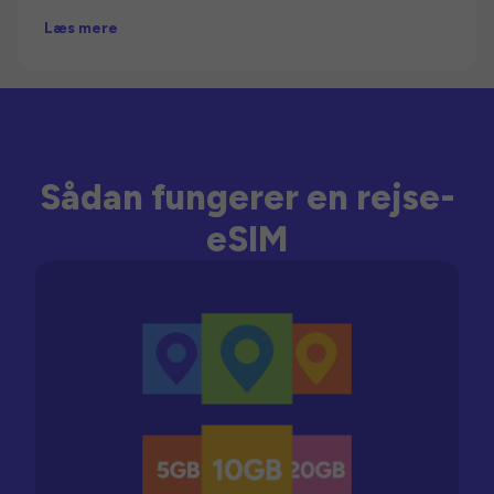
Læs mere
Sådan fungerer en rejse-
eSIM