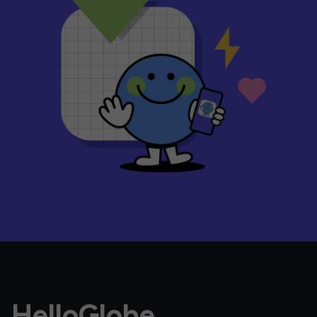
HelloGlobe