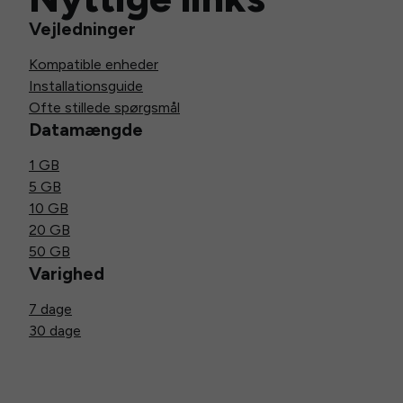
Vejledninger
Kompatible enheder
Installationsguide
Ofte stillede spørgsmål
Datamængde
1 GB
5 GB
10 GB
20 GB
50 GB
Varighed
7 dage
30 dage