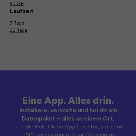
50 GB
Laufzeit
7 Tage
30 Tage
Eine App. Alles drin.
Installiere, verwalte und hol dir ein
Datenpaket – alles an einem Ort.
Lade die HelloGlobe-App herunter, um deine
eSIM hinzuzufügen, deine Nutzung zu